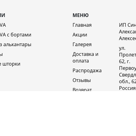
ИИ
МЕНЮ
EVA
Главная
ИП Си
Алекса
VA c бортами
Акции
Алексе
з алькантары
Галерея
ул.
ы
Доставка и
Пролет
оплата
62, г.
е шторки
Первоу
Распродажа
Свердл
Отзывы
обл., 6
Россия
Возврат
Полит
Оптовикам
конфи
Контакты
+79920
Вакансии