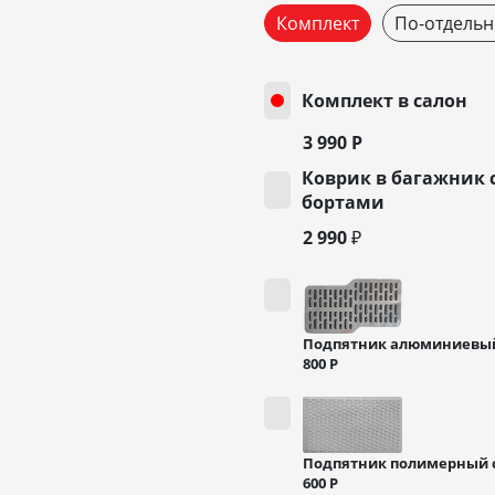
Комплект
По-отдельн
Комплект в салон
3 990
Р
Коврик в багажник 
бортами
2 990 ₽
Подпятник алюминиевы
800
Р
Подпятник полимерный 
600
Р