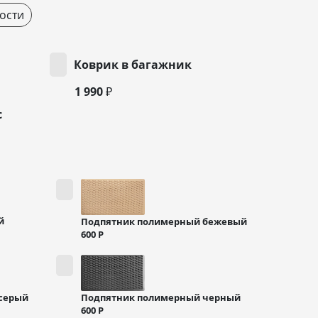
ости
Коврик в багажник
1 990 ₽
с
й
Подпятник полимерный бежевый
600
Р
Подпятник полимерный черный
серый
600
Р