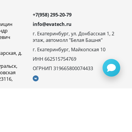
+7(958) 295-20-79
ницин
info@evatech.ru
ндр
г. Екатеринбург, ул. Донбасская 1, 2
евич
этаж, автомолл "Белая Башня"
г. Екатеринбург, Майкопская 10
арская, д.
ИНН 662515754769
ральск,
ОГРНИП 319665800074433
овская
23116,
ика
денциальности
945072