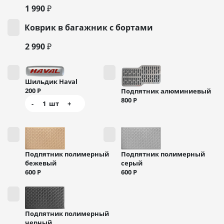
1 990 ₽
Коврик в багажник с бортами
2 990 ₽
Шильдик Haval
200
Р
Подпятник алюминиевый
800
Р
-
1
шт
+
Подпятник полимерный
Подпятник полимерный
бежевый
серый
600
Р
600
Р
Подпятник полимерный
черный