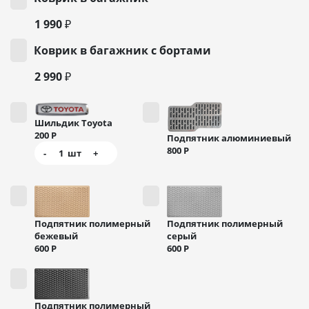
1 990 ₽
Коврик в багажник с бортами
2 990 ₽
Шильдик Toyota
200
Р
Подпятник алюминиевый
800
Р
-
1
шт
+
Подпятник полимерный
Подпятник полимерный
бежевый
серый
600
Р
600
Р
Подпятник полимерный