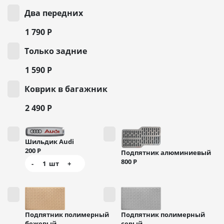
Два передних
1 790
Р
Только задние
1 590
Р
Коврик в багажник
2 490
Р
Шильдик Audi
200
Р
Подпятник алюминиевый
800
Р
-
1
шт
+
Подпятник полимерный
Подпятник полимерный
бежевый
серый