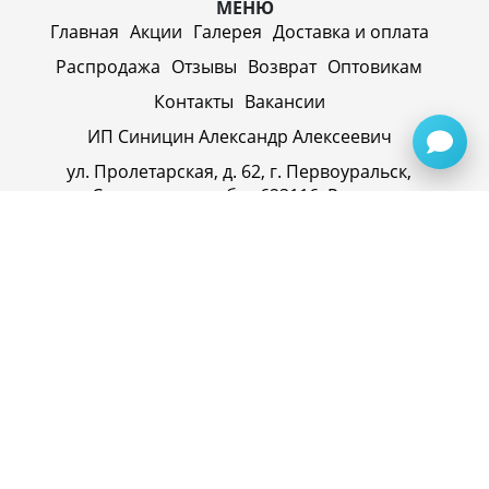
МЕНЮ
Главная
Акции
Галерея
Доставка и оплата
Распродажа
Отзывы
Возврат
Оптовикам
Контакты
Вакансии
ИП Синицин Александр Алексеевич
ул. Пролетарская, д. 62, г. Первоуральск,
Свердловская обл., 623116, Россия
Политика конфиденциальности
+79920945072
+7(958) 295-20-79
info@evatech.ru
г. Екатеринбург, ул. Донбасская 1, 2 этаж, автомолл
"Белая Башня"
г. Екатеринбург, Майкопская 10
ИНН 662515754769
ОГРНИП 319665800074433