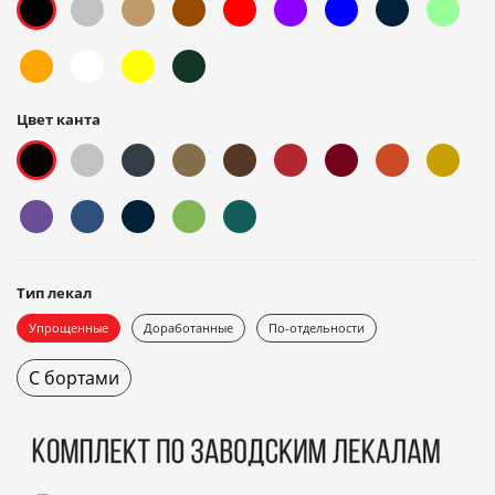
Цвет канта
Тип лекал
Упрощенные
Доработанные
По-отдельности
С бортами