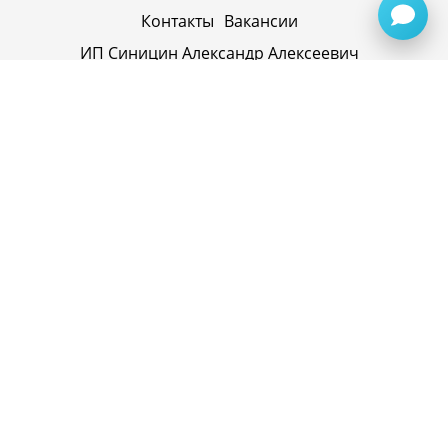
Контакты
Вакансии
ИП Синицин Александр Алексеевич
ул. Пролетарская, д. 62, г. Первоуральск,
Свердловская обл., 623116, Россия
Политика конфиденциальности
+79920945072
+7(958) 295-20-79
info@evatech.ru
г. Екатеринбург, ул. Донбасская 1, 2 этаж, автомолл
"Белая Башня"
г. Екатеринбург, Майкопская 10
ИНН 662515754769
ОГРНИП 319665800074433