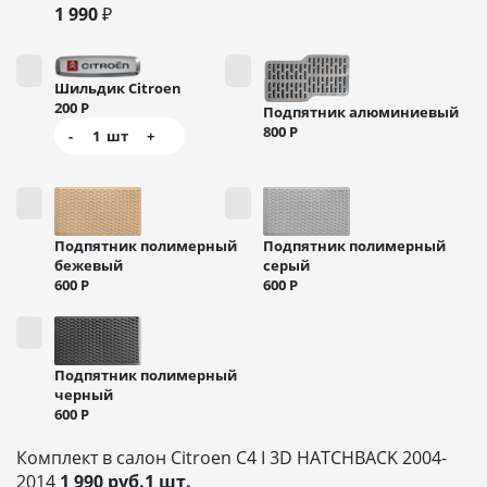
1 990 ₽
Шильдик Citroen
200
Р
Подпятник алюминиевый
800
Р
-
1
шт
+
Подпятник полимерный
Подпятник полимерный
бежевый
серый
600
Р
600
Р
Подпятник полимерный
черный
600
Р
Комплект в салон Citroen C4 I 3D HATCHBACK 2004-
2014
1 990 руб.1 шт.