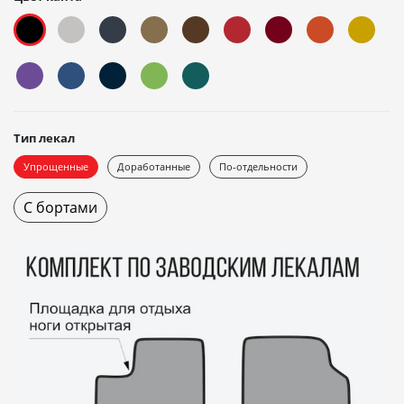
Тип лекал
Упрощенные
Доработанные
По-отдельности
С бортами