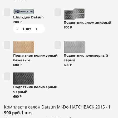
Шильдик Datsun
200
Р
Подпятник алюминиевый
800
Р
-
1
шт
+
Подпятник полимерный
Подпятник полимерный
бежевый
серый
600
Р
600
Р
Подпятник полимерный
черный
600
Р
Комплект в салон Datsun Mi-Do HATCHBACK 2015 -
1
990 руб.1 шт.