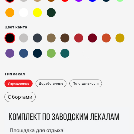
Цвет канта
Тип лекал
Упрощенные
Доработанные
По-отдельности
С бортами