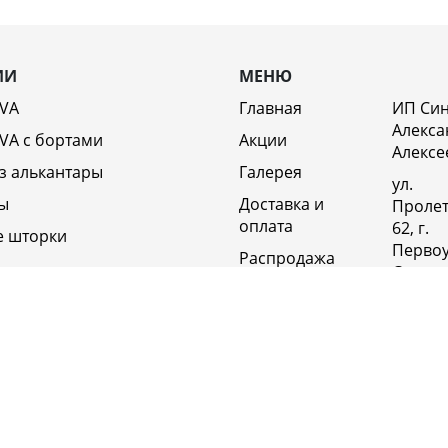
ИИ
МЕНЮ
EVA
Главная
ИП Си
Алекса
VA c бортами
Акции
Алексе
з алькантары
Галерея
ул.
ы
Доставка и
Пролет
оплата
62, г.
е шторки
Первоу
Распродажа
Свердл
Отзывы
обл., 6
Россия
Возврат
Полит
Оптовикам
конфи
Контакты
+79920
Вакансии