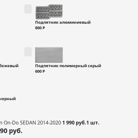
Подпятник алюминиевый
800
Р
 бежевый
Подпятник полимерный серый
600
Р
 черный
un On-Do SEDAN 2014-2020
1 990 руб.1 шт.
990
руб.