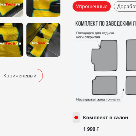
Упрощенные
Дорабо
Кориченевый
Комплект в салон
1 990 ₽