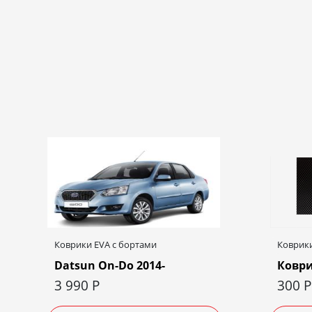
Коврики EVA c бортами
Коврики
Datsun On-Do 2014-
Коври
3 990
Р
300
Р