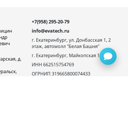
+7(958) 295-20-79
ницин
info@evatech.ru
ндр
г. Екатеринбург, ул. Донбасская 1, 2
евич
этаж, автомолл "Белая Башня"
г. Екатеринбург, Майкопская 10
арская, д.
ИНН 662515754769
ральск,
ОГРНИП 319665800074433
овская
23116,
ика
денциальности
945072