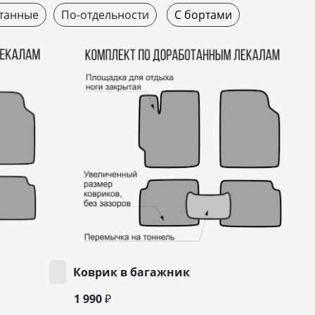
танные
По-отдельности
С бортами
Коврик в багажник
1 990 ₽