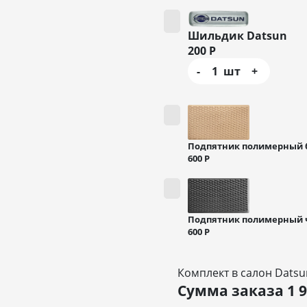
Шильдик Datsun
200
Р
-
1
шт
+
Подпятник полимерный
600
Р
Подпятник полимерный
600
Р
Комплект в салон Dats
Сумма заказа
1 