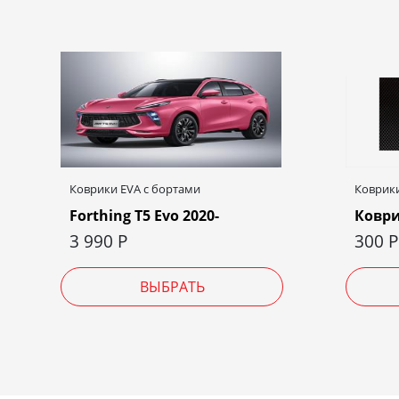
Коврики EVA c бортами
Коврики
Forthing T5 Evo 2020-
Коври
3 990
Р
300
Р
ВЫБРАТЬ