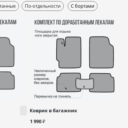
танные
По-отдельности
С бортами
Коврик в багажник
1 990 ₽