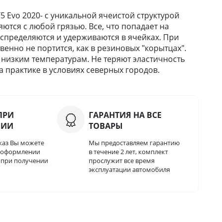
 Evo 2020- с уникальной ячеистой структурой
ются с любой грязью. Все, что попадает на
 распределяются и удерживаются в ячейках. При
твенно не портится, как в резиновых "корытцах".
 низким температурам. Не теряют эластичность
 практике в условиях северных городов.
ПРИ
ГАРАНТИЯ НА ВСЕ
НИИ
ТОВАРЫ
каз Вы можете
Мы предоставляем гарантию
и оформлении
в течение 2 лет, комплект
о при получении
прослужит все время
эксплуатации автомобиля