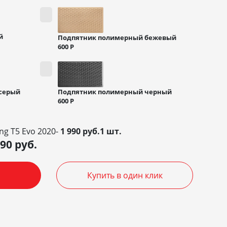
й
Подпятник полимерный бежевый
600
Р
Подпятник полимерный черный
серый
600
Р
ng T5 Evo 2020-
1 990 руб.1 шт.
990
руб.
Купить в один клик