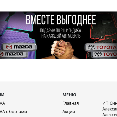
ИИ
МЕНЮ
EVA
Главная
ИП Си
Алекса
VA c бортами
Акции
Алексе