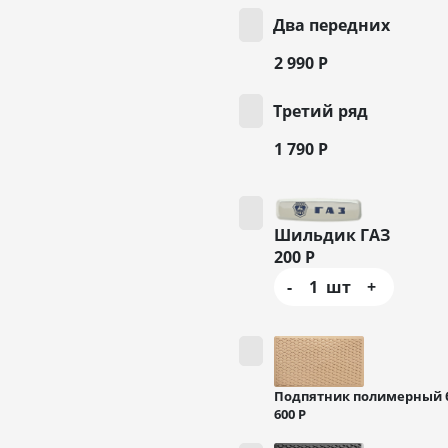
Два передних
2 990
Р
Третий ряд
1 790
Р
Шильдик ГАЗ
200
Р
-
1
шт
+
Подпятник полимерный
600
Р