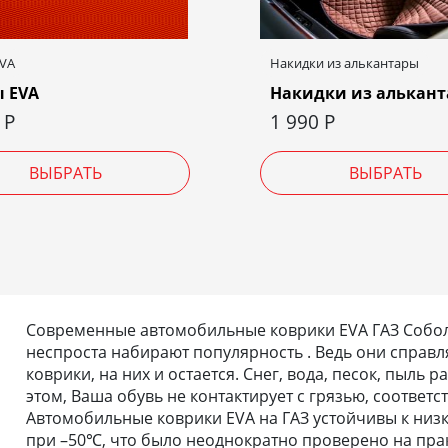
EVA
Накидки из алькантары
 EVA
Накидки из алькан
0
Р
1 990
Р
ВЫБРАТЬ
ВЫБРАТЬ
Современные автомобильные коврики EVA ГАЗ Соболь
неспроста набирают популярность . Ведь они справля
коврики, на них и остается. Снег, вода, песок, пыль
этом, Ваша обувь не контактирует с грязью, соответс
Автомобильные коврики EVA на ГАЗ устойчивы к низк
при –50℃, что было неоднократно проверено на прак