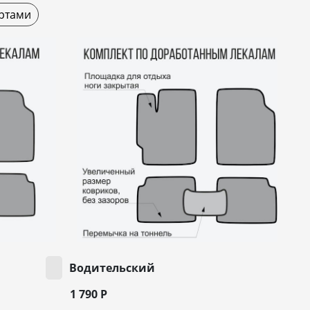
ртами
Водительский
1 790
Р