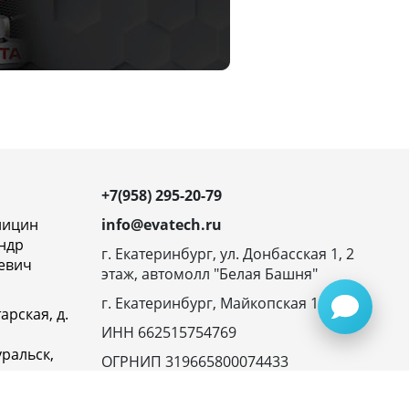
+7(958) 295-20-79
ницин
info@evatech.ru
ндр
г. Екатеринбург, ул. Донбасская 1, 2
евич
этаж, автомолл "Белая Башня"
г. Екатеринбург, Майкопская 10
арская, д.
ИНН 662515754769
ральск,
ОГРНИП 319665800074433
овская
23116,