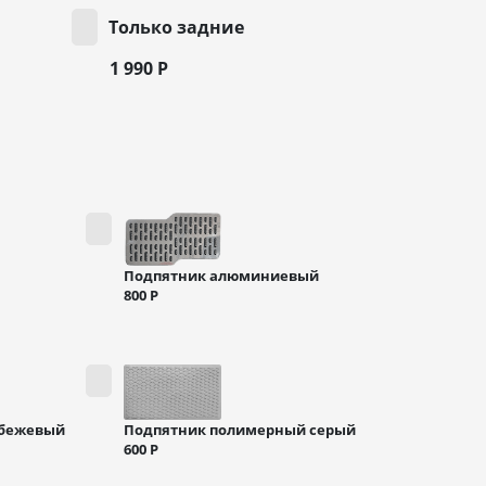
Только задние
1 990
Р
Подпятник алюминиевый
800
Р
 бежевый
Подпятник полимерный серый
600
Р