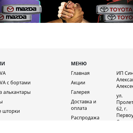
ИИ
МЕНЮ
EVA
Главная
ИП Си
Алекса
VA c бортами
Акции
Алексе
з алькантары
Галерея
ул.
ы
Доставка и
Пролет
оплата
62, г.
е шторки
Первоу
Распродажа
Свердл
Отзывы
обл., 6