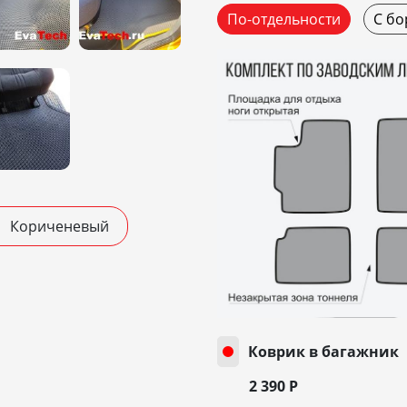
По-отдельности
С бо
Кориченевый
Коврик в багажник
2 390
Р