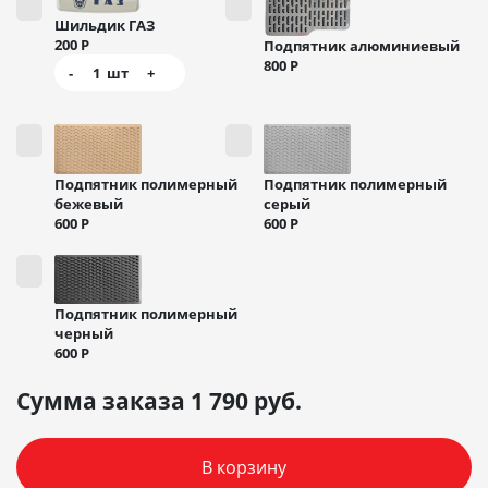
Шильдик ГАЗ
200
Р
Подпятник алюминиевый
800
Р
-
1
шт
+
Подпятник полимерный
Подпятник полимерный
бежевый
серый
600
Р
600
Р
Подпятник полимерный
черный
600
Р
Сумма заказа
1 790
руб.
В корзину