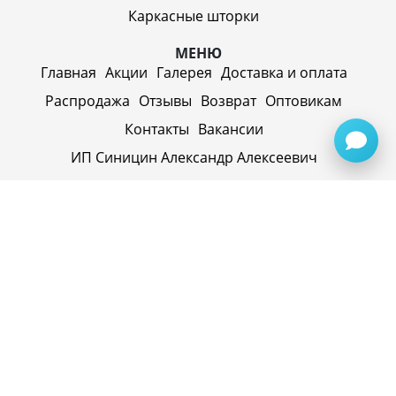
Каркасные шторки
МЕНЮ
Главная
Акции
Галерея
Доставка и оплата
Распродажа
Отзывы
Возврат
Оптовикам
Контакты
Вакансии
ИП Синицин Александр Алексеевич
ул. Пролетарская, д. 62, г. Первоуральск,
Свердловская обл., 623116, Россия
Политика конфиденциальности
+79920945072
+7(958) 295-20-79
info@evatech.ru
г. Екатеринбург, ул. Донбасская 1, 2 этаж, автомолл
"Белая Башня"
г. Екатеринбург, Майкопская 10
ИНН 662515754769
ОГРНИП 319665800074433