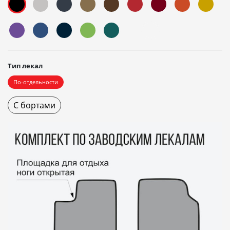
Тип лекал
По-отдельности
С бортами