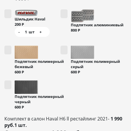
Шильдик Haval
200
Р
Подпятник алюминиевый
800
Р
-
1
шт
+
Подпятник полимерный
Подпятник полимерный
бежевый
серый
600
Р
600
Р
Подпятник полимерный
черный
600
Р
Комплект в салон Haval H6 ll рестайлинг 2021-
1 990
руб.1 шт.