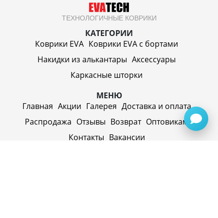
ТЕХНОЛОГИЧНЫЕ КОВРИКИ
КАТЕГОРИИ
Коврики EVA
Коврики EVA c бортами
Накидки из алькантары
Аксессуары
Каркасные шторки
МЕНЮ
Главная
Акции
Галерея
Доставка и оплата
Распродажа
Отзывы
Возврат
Оптовикам
Контакты
Вакансии
ИП Синицин Александр Алексеевич
ул. Пролетарская, д. 62, г. Первоуральск,
Свердловская обл., 623116, Россия
Политика конфиденциальности
+79920945072