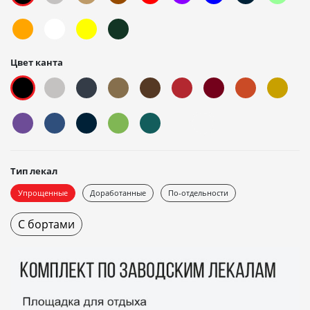
Цвет канта
Тип лекал
Упрощенные
Доработанные
По-отдельности
С бортами