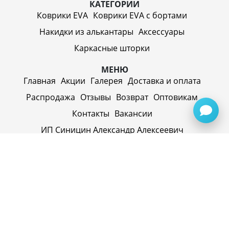
КАТЕГОРИИ
Коврики EVA
Коврики EVA c бортами
Накидки из алькантары
Аксессуары
Каркасные шторки
МЕНЮ
Главная
Акции
Галерея
Доставка и оплата
Распродажа
Отзывы
Возврат
Оптовикам
Контакты
Вакансии
ИП Синицин Александр Алексеевич
ул. Пролетарская, д. 62, г. Первоуральск,
Свердловская обл., 623116, Россия
Политика конфиденциальности
+79920945072
+7(958) 295-20-79
info@evatech.ru
г. Екатеринбург, ул. Донбасская 1, 2 этаж, автомолл