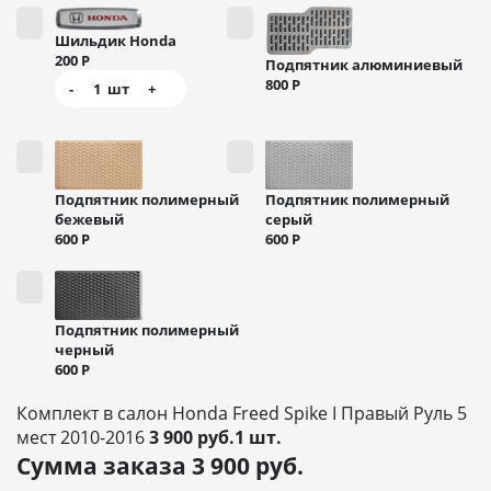
Шильдик Honda
200
Р
Подпятник алюминиевый
800
Р
-
1
шт
+
Подпятник полимерный
Подпятник полимерный
бежевый
серый
600
Р
600
Р
Подпятник полимерный
черный
600
Р
Комплект в салон Honda Freed Spike I Правый Руль 5
мест 2010-2016
3 900 руб.1 шт.
Сумма заказа
3 900
руб.