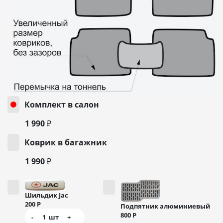
Комплект в салон
1 990 ₽
Коврик в багажник
1 990 ₽
Шильдик Jac
200
Р
Подпятник алюминиевый
800
Р
-
1
шт
+