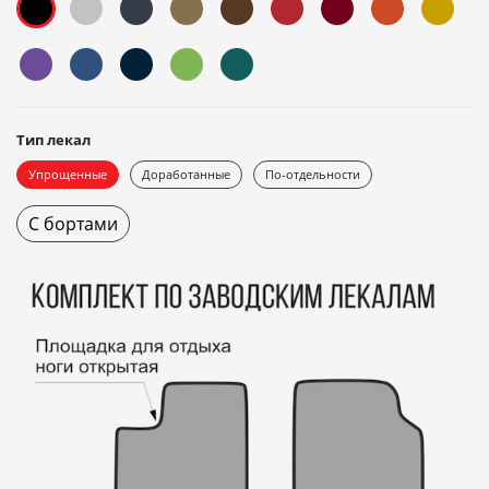
Тип лекал
Упрощенные
Доработанные
По-отдельности
С бортами