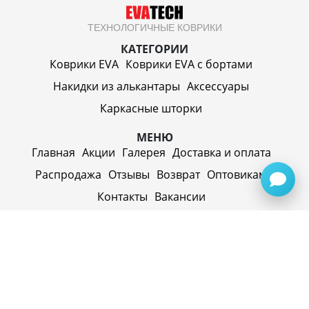
ТЕХНОЛОГИЧНЫЕ КОВРИКИ
КАТЕГОРИИ
Коврики EVA
Коврики EVA c бортами
Накидки из алькантары
Аксессуары
Каркасные шторки
МЕНЮ
Главная
Акции
Галерея
Доставка и оплата
Распродажа
Отзывы
Возврат
Оптовикам
Контакты
Вакансии
ИП Синицин Александр Алексеевич
ул. Пролетарская, д. 62, г. Первоуральск,
Свердловская обл., 623116, Россия
Политика конфиденциальности
+79920945072