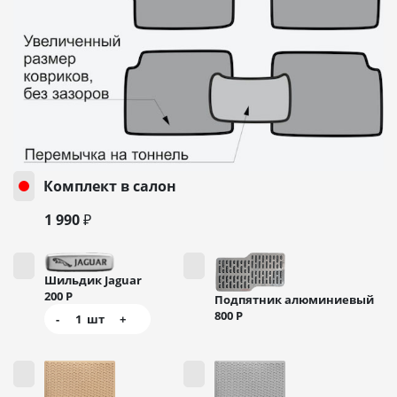
Комплект в салон
1 990 ₽
Шильдик Jaguar
200
Р
Подпятник алюминиевый
800
Р
-
1
шт
+