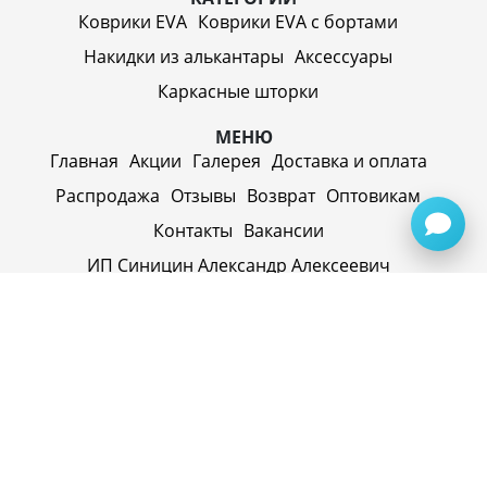
Коврики EVA
Коврики EVA c бортами
Накидки из алькантары
Аксессуары
Каркасные шторки
МЕНЮ
Главная
Акции
Галерея
Доставка и оплата
Распродажа
Отзывы
Возврат
Оптовикам
Контакты
Вакансии
ИП Синицин Александр Алексеевич
ул. Пролетарская, д. 62, г. Первоуральск,
Свердловская обл., 623116, Россия
Политика конфиденциальности
+79920945072
+7(958) 295-20-79
info@evatech.ru
г. Екатеринбург, ул. Донбасская 1, 2 этаж, автомолл
"Белая Башня"