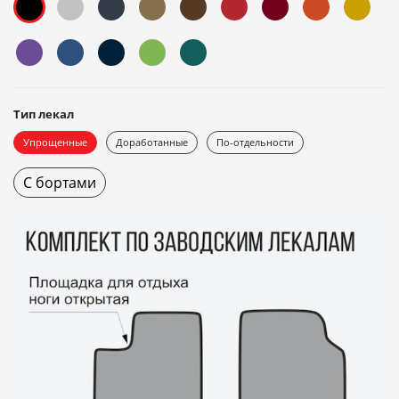
Тип лекал
Упрощенные
Доработанные
По-отдельности
С бортами