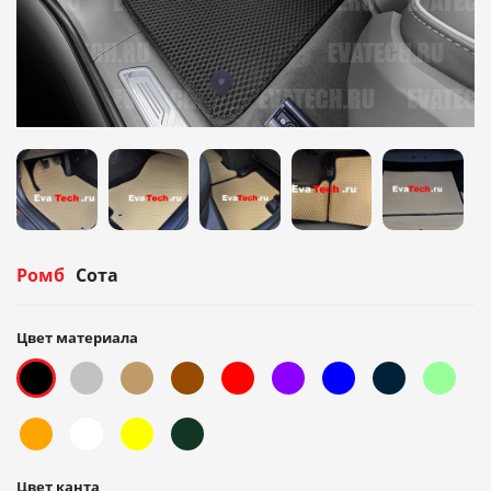
Ромб
Сота
Цвет материала
Цвет канта