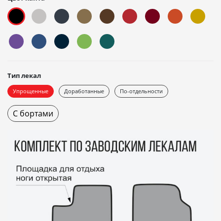
Тип лекал
Упрощенные
Доработанные
По-отдельности
С бортами