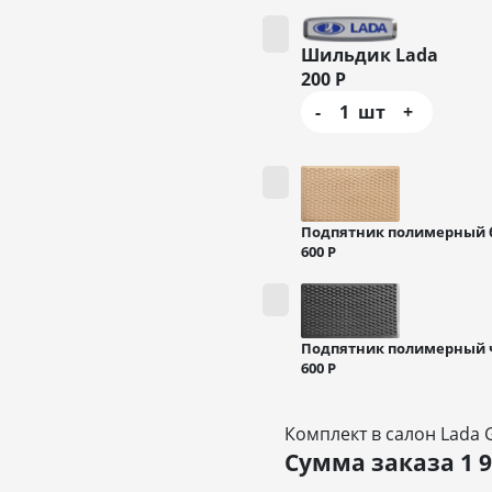
Шильдик Lada
200
Р
-
1
шт
+
Подпятник полимерный
600
Р
Подпятник полимерный
600
Р
Комплект в салон Lada 
Сумма заказа
1 