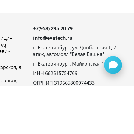
+7(958) 295-20-79
ницин
info@evatech.ru
ндр
г. Екатеринбург, ул. Донбасская 1, 2
евич
этаж, автомолл "Белая Башня"
г. Екатеринбург, Майкопская 10
арская, д.
ИНН 662515754769
ральск,
ОГРНИП 319665800074433
овская
23116,
ика
денциальности
945072