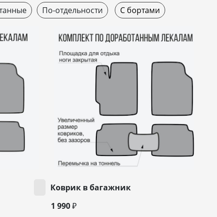
танные
По-отдельности
С бортами
Коврик в багажник
1 990 ₽