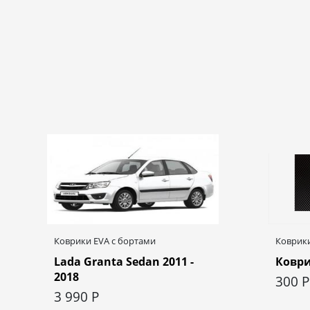
Коврики EVA c бортами
Коврики
Lada Granta Sedan 2011 -
Коври
2018
300
Р
3 990
Р