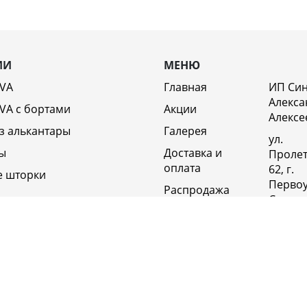
ИИ
МЕНЮ
EVA
Главная
ИП Си
Алекса
VA c бортами
Акции
Алексе
з алькантары
Галерея
ул.
ы
Доставка и
Пролет
оплата
62, г.
е шторки
Первоу
Распродажа
Свердл
Отзывы
обл., 6
Россия
Возврат
Полит
Оптовикам
конфи
Контакты
+79920
Вакансии