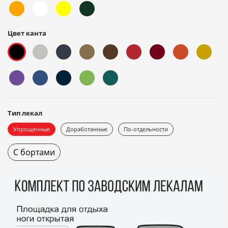
Цвет канта
Тип лекал
Упрощенные
Доработанные
По-отдельности
С бортами