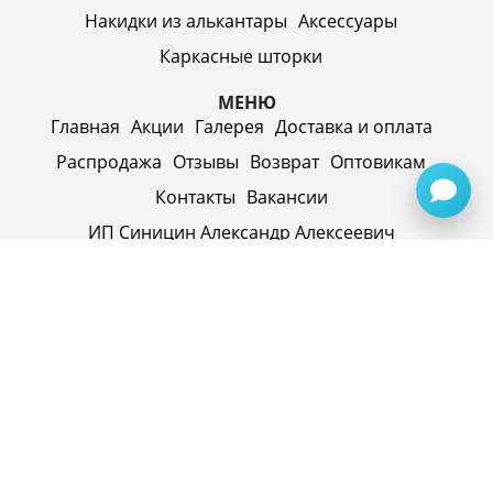
Накидки из алькантары
Аксессуары
Каркасные шторки
МЕНЮ
Главная
Акции
Галерея
Доставка и оплата
Распродажа
Отзывы
Возврат
Оптовикам
Контакты
Вакансии
ИП Синицин Александр Алексеевич
ул. Пролетарская, д. 62, г. Первоуральск,
Свердловская обл., 623116, Россия
Политика конфиденциальности
+79920945072
+7(958) 295-20-79
info@evatech.ru
г. Екатеринбург, ул. Донбасская 1, 2 этаж, автомолл
"Белая Башня"
г. Екатеринбург, Майкопская 10