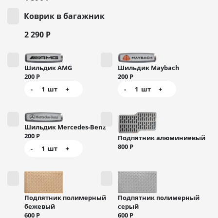
Коврик в багажник
2 290
Р
Шильдик AMG
Шильдик Maybach
200
Р
200
Р
-
1
шт
+
-
1
шт
+
Шильдик Mercedes-Benz
200
Р
Подпятник алюминиевый
800
Р
-
1
шт
+
Подпятник полимерный
Подпятник полимерный
бежевый
серый
600
Р
600
Р