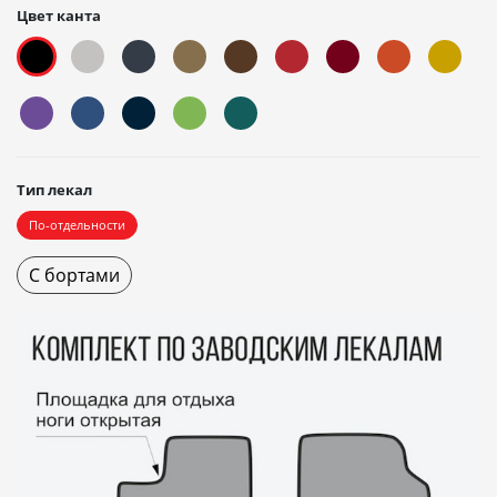
Цвет канта
Тип лекал
По-отдельности
С бортами