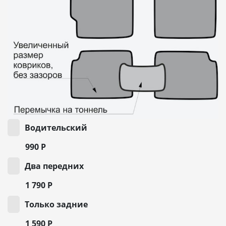
Водительский
990
Р
Два передних
1 790
Р
Только задние
1 590
Р