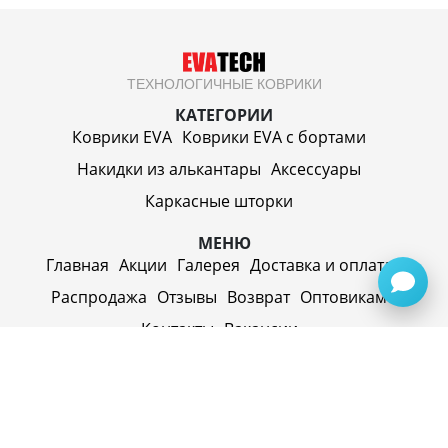
ТЕХНОЛОГИЧНЫЕ КОВРИКИ
КАТЕГОРИИ
Коврики EVA
Коврики EVA c бортами
Накидки из алькантары
Аксессуары
Каркасные шторки
МЕНЮ
Главная
Акции
Галерея
Доставка и оплата
Распродажа
Отзывы
Возврат
Оптовикам
Контакты
Вакансии
ИП Синицин Александр Алексеевич
ул. Пролетарская, д. 62, г. Первоуральск,
Свердловская обл., 623116, Россия
Политика конфиденциальности
+79920945072