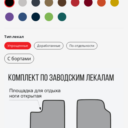
Тип лекал
Упрощенные
Доработанные
По-отдельности
С бортами