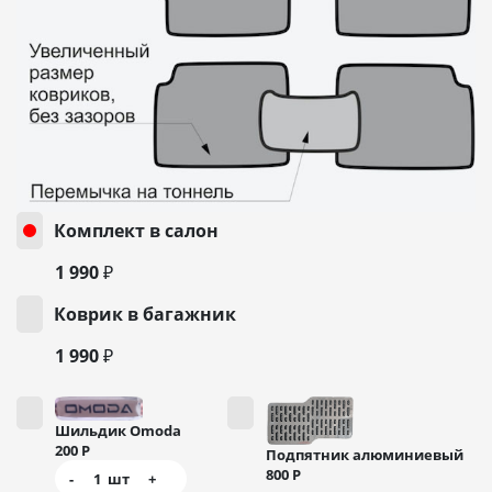
Комплект в салон
1 990 ₽
Коврик в багажник
1 990 ₽
Шильдик Omoda
200
Р
Подпятник алюминиевый
800
Р
-
1
шт
+