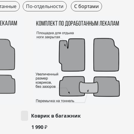
танные
По-отдельности
С бортами
Коврик в багажник
1 990 ₽