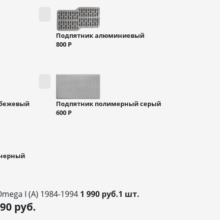
Подпятник алюминиевый
800
Р
 бежевый
Подпятник полимерный серый
600
Р
 черный
mega I (A) 1984-1994
1 990 руб.1 шт.
990
руб.