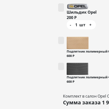
Шильдик Opel
200
Р
-
1
шт
+
Подпятник полимерный
600
Р
Подпятник полимерный
600
Р
Комплект в салон Opel O
Сумма заказа
1 