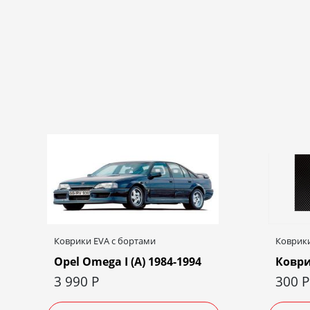
Коврики EVA c бортами
Коврики
Opel Omega I (A) 1984-1994
Коври
3 990
Р
300
Р