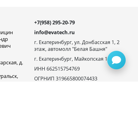
+7(958) 295-20-79
ницин
info@evatech.ru
ндр
г. Екатеринбург, ул. Донбасская 1, 2
евич
этаж, автомолл "Белая Башня"
г. Екатеринбург, Майкопская 10
арская, д.
ИНН 662515754769
ральск,
ОГРНИП 319665800074433
овская
23116,
ика
денциальности
945072