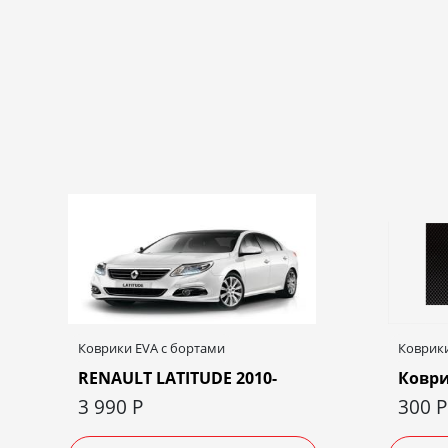
Коврики EVA c бортами
Коврики
RENAULT LATITUDE 2010-
Коври
3 990
Р
300
Р