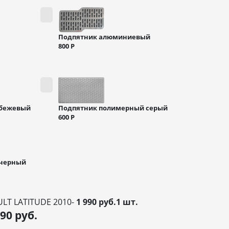
Подпятник алюминиевый
800
Р
 бежевый
Подпятник полимерный серый
600
Р
 черный
ULT LATITUDE 2010-
1 990 руб.1 шт.
990
руб.