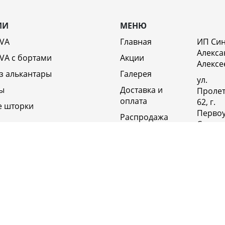
ИИ
МЕНЮ
EVA
Главная
ИП Си
Алекса
VA c бортами
Акции
Алексе
з алькантары
Галерея
ул.
ы
Доставка и
Пролет
оплата
62, г.
е шторки
Первоу
Распродажа
Свердл
Отзывы
обл., 6
Россия
Возврат
Полит
Оптовикам
конфи
Контакты
+79920
Вакансии