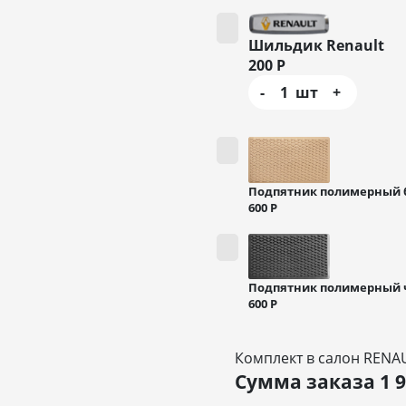
Шильдик Renault
200
Р
-
1
шт
+
Подпятник полимерный
600
Р
Подпятник полимерный
600
Р
Комплект в салон RENA
Сумма заказа
1 