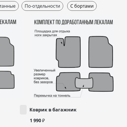
танные
По-отдельности
С бортами
Коврик в багажник
1 990 ₽