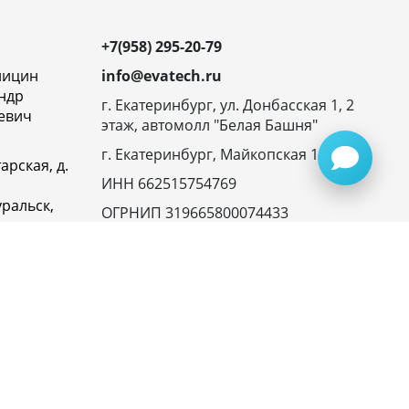
+7(958) 295-20-79
ницин
info@evatech.ru
ндр
г. Екатеринбург, ул. Донбасская 1, 2
евич
этаж, автомолл "Белая Башня"
г. Екатеринбург, Майкопская 10
арская, д.
ИНН 662515754769
ральск,
ОГРНИП 319665800074433
овская
23116,
ика
денциальности
945072