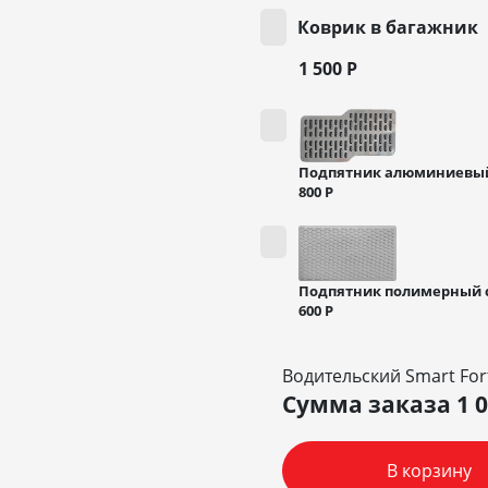
Коврик в багажник
1 500
Р
Подпятник алюминиевы
800
Р
Подпятник полимерный 
600
Р
Водительский Smart Fort
Сумма заказа
1 
В корзину