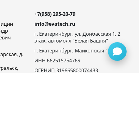
+7(958) 295-20-79
ницин
info@evatech.ru
ндр
г. Екатеринбург, ул. Донбасская 1, 2
евич
этаж, автомолл "Белая Башня"
г. Екатеринбург, Майкопская 10
арская, д.
ИНН 662515754769
ральск,
ОГРНИП 319665800074433
овская
23116,
ика
денциальности
945072