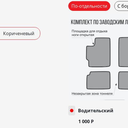
По-отдельности
С бо
Кориченевый
Водительский
1 000
Р