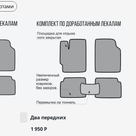
ртами
Два передних
1 950
Р