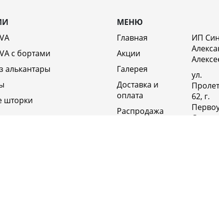
ИИ
МЕНЮ
EVA
Главная
ИП Си
Алекса
VA c бортами
Акции
Алексе
з алькантары
Галерея
ул.
ы
Доставка и
Пролет
оплата
62, г.
е шторки
Первоу
Распродажа
Свердл
Отзывы
обл., 6
Россия
Возврат
Полит
Оптовикам
конфи
Контакты
+79920
Вакансии