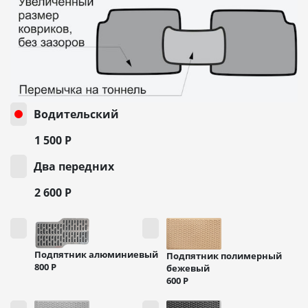
Водительский
1 500
Р
Два передних
2 600
Р
Подпятник алюминиевый
Подпятник полимерный
800
Р
бежевый
600
Р