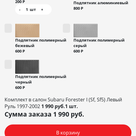
200
Р
Подпятник алюминиевый
800
Р
-
1
шт
+
Подпятник полимерный
Подпятник полимерный
бежевый
серый
600
Р
600
Р
Подпятник полимерный
черный
600
Р
Комплект в салон Subaru Forester I (Sf, Sf5) Левый
Руль 1997-2002
1 990 руб.1 шт.
Сумма заказа
1 990
руб.
В корзину