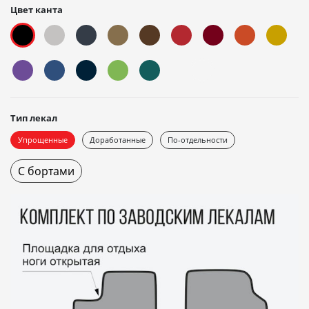
Цвет канта
Тип лекал
Упрощенные
Доработанные
По-отдельности
С бортами