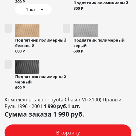
200
Р
Подпятник алюминиевый
800
Р
-
1
шт
+
Подпятник полимерный
Подпятник полимерный
бежевый
серый
600
Р
600
Р
Подпятник полимерный
черный
600
Р
Комплект в салон Toyota Chaser VI (X100) Правый
Руль 1996 - 2001
1 990 руб.1 шт.
Сумма заказа
1 990
руб.
В корзину