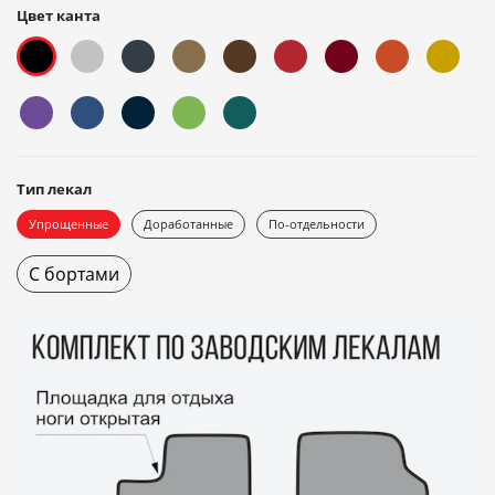
Цвет канта
Тип лекал
Упрощенные
Доработанные
По-отдельности
С бортами