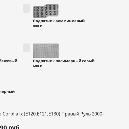
Подпятник алюминиевый
800
Р
 бежевый
Подпятник полимерный серый
600
Р
 черный
 Corolla Ix (E120,E121,E130) Правый Руль 2000-
990
руб.