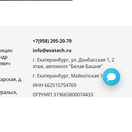
+7(958) 295-20-79
ницин
info@evatech.ru
ндр
г. Екатеринбург, ул. Донбасская 1, 2
евич
этаж, автомолл "Белая Башня"
г. Екатеринбург, Майкопская 10
арская, д.
ИНН 662515754769
ральск,
ОГРНИП 319665800074433
овская
23116,
ика
денциальности