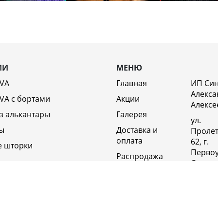
ИИ
МЕНЮ
EVA
Главная
ИП Си
Алекса
VA c бортами
Акции
Алексе
з алькантары
Галерея
ул.
ы
Доставка и
Пролет
оплата
62, г.
е шторки
Первоу
Распродажа
Свердл
Отзывы
обл., 6
Россия
Возврат
Полит
Оптовикам
конфи