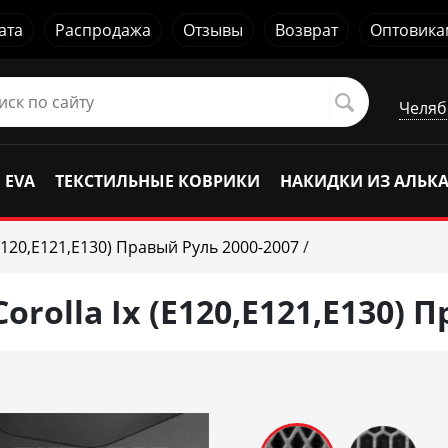
ата
Распродажа
Отзывы
Возврат
Оптовика
Челяб
 EVA
ТЕКСТИЛЬНЫЕ КОВРИКИ
НАКИДКИ ИЗ АЛЬК
(E120,E121,E130) Правый Руль 2000-2007
/
orolla Ix (E120,E121,E130) 