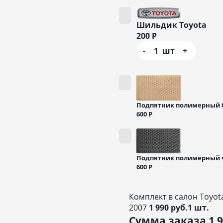
Шильдик Toyota
200
Р
-
1
шт
+
Подпятник полимерный
600
Р
Подпятник полимерный
600
Р
Комплект в салон Toyota
2007
1 990 руб.1 шт.
Сумма заказа
1 