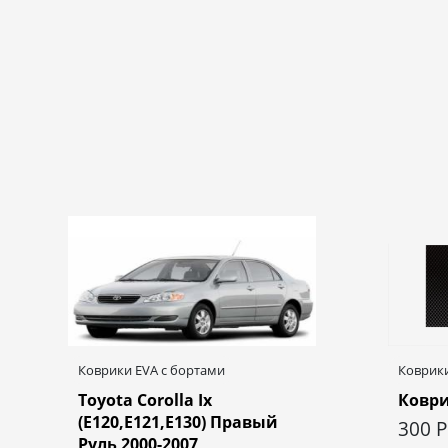
Коврики EVA c бортами
Коврики
Toyota Corolla Ix
Коври
(E120,E121,E130) Правый
300
Р
Руль 2000-2007