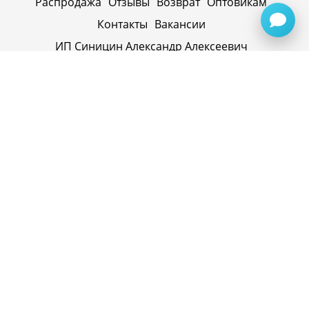
Распродажа
Отзывы
Возврат
Оптовикам
Контакты
Вакансии
ИП Синицин Александр Алексеевич
ул. Пролетарская, д. 62, г. Первоуральск,
Свердловская обл., 623116, Россия
Политика конфиденциальности
+79920945072
+7(958) 295-20-79
info@evatech.ru
г. Екатеринбург, ул. Донбасская 1, 2 этаж, автомолл
"Белая Башня"
г. Екатеринбург, Майкопская 10
ИНН 662515754769
ОГРНИП 319665800074433