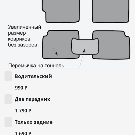
Водительский
990
Р
Два передних
1 790
Р
Только задние
1 690
Р