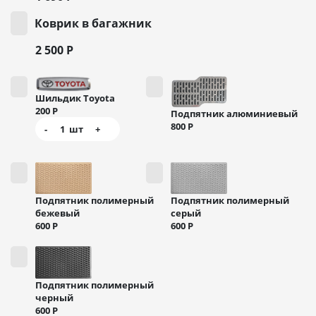
Коврик в багажник
2 500
Р
Шильдик Toyota
200
Р
Подпятник алюминиевый
800
Р
-
1
шт
+
Подпятник полимерный
Подпятник полимерный
бежевый
серый
600
Р
600
Р
Подпятник полимерный
черный
600
Р