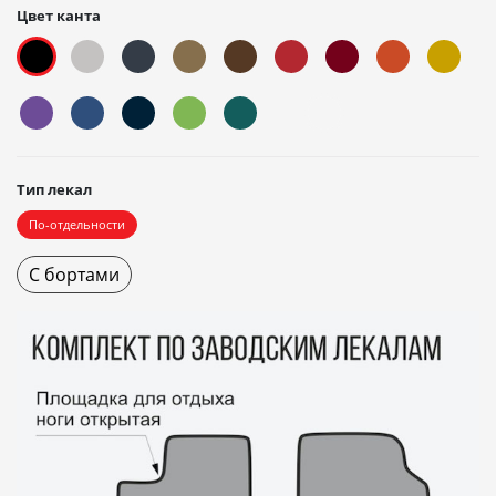
Цвет канта
Тип лекал
По-отдельности
С бортами