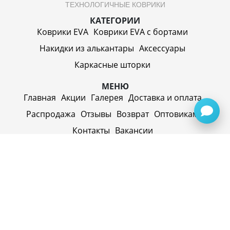
ТЕХНОЛОГИЧНЫЕ КОВРИКИ
КАТЕГОРИИ
Коврики EVA
Коврики EVA c бортами
Накидки из алькантары
Аксессуары
Каркасные шторки
МЕНЮ
Главная
Акции
Галерея
Доставка и оплата
Распродажа
Отзывы
Возврат
Оптовикам
Контакты
Вакансии
ИП Синицин Александр Алексеевич
ул. Пролетарская, д. 62, г. Первоуральск,
Свердловская обл., 623116, Россия
Политика конфиденциальности
+79920945072
+7(958) 295-20-79
info@evatech.ru