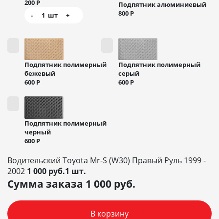
200
Р
Подпятник алюминиевый
800
Р
-
1
шт
+
Подпятник полимерный
Подпятник полимерный
бежевый
серый
600
Р
600
Р
Подпятник полимерный
черный
600
Р
Водительский Toyota Mr-S (W30) Правый Руль 1999 -
2002
1 000 руб.1 шт.
Сумма заказа
1 000
руб.
В корзину