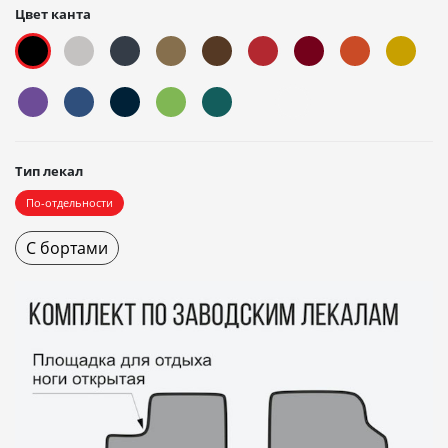
Цвет канта
Тип лекал
По-отдельности
С бортами