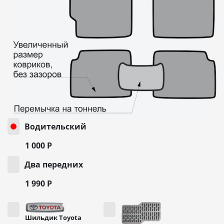
Водительский
1 000
Р
Два передних
1 990
Р
Шильдик Toyota