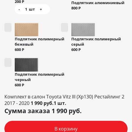
200
Р
Подпятник алюминиевый
800
Р
-
1
шт
+
Подпятник полимерный
Подпятник полимерный
бежевый
серый
600
Р
600
Р
Подпятник полимерный
черный
600
Р
Комплект в салон Toyota Vitz III (Xp130) Рестайлинг 2
2017 - 2020
1 990 руб.1 шт.
Сумма заказа
1 990
руб.
В корзину