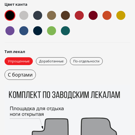
Цвет канта
Тип лекал
Упрощенные
Доработанные
По-отдельности
С бортами