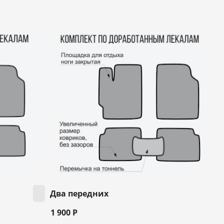
Два передних
1 900
Р