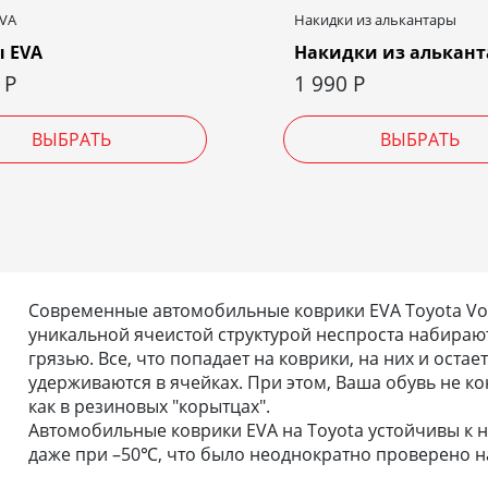
EVA
Накидки из алькантары
 EVA
Накидки из алькан
0
Р
1 990
Р
ВЫБРАТЬ
ВЫБРАТЬ
Современные автомобильные коврики EVA Toyota Voxy
уникальной ячеистой структурой неспроста набирают
грязью. Все, что попадает на коврики, на них и остае
удерживаются в ячейках. При этом, Ваша обувь не кон
как в резиновых "корытцах".
Автомобильные коврики EVA на Toyota устойчивы к н
даже при –50℃, что было неоднократно проверено на