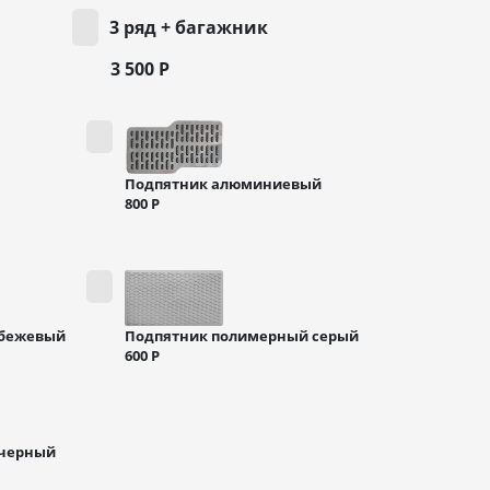
3 ряд + багажник
3 500
Р
Подпятник алюминиевый
800
Р
 бежевый
Подпятник полимерный серый
600
Р
 черный