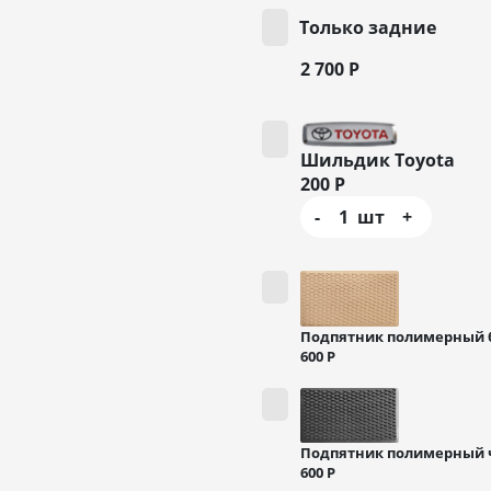
Только задние
2 700
Р
Шильдик Toyota
200
Р
-
1
шт
+
Подпятник полимерный
600
Р
Подпятник полимерный
600
Р