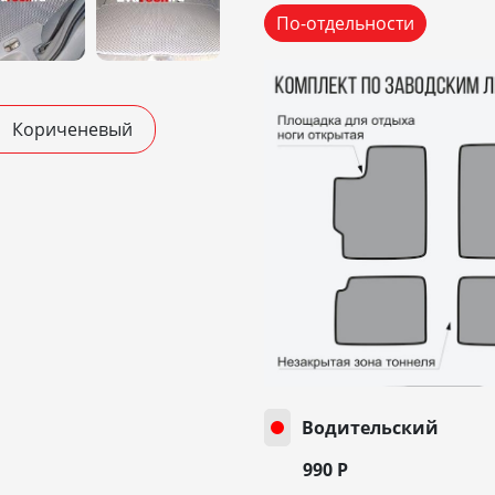
По-отдельности
Кориченевый
Водительский
990
Р