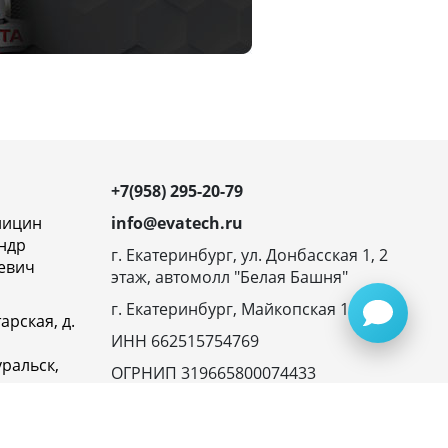
+7(958) 295-20-79
ницин
info@evatech.ru
ндр
г. Екатеринбург, ул. Донбасская 1, 2
евич
этаж, автомолл "Белая Башня"
г. Екатеринбург, Майкопская 10
арская, д.
ИНН 662515754769
ральск,
ОГРНИП 319665800074433
овская
23116,