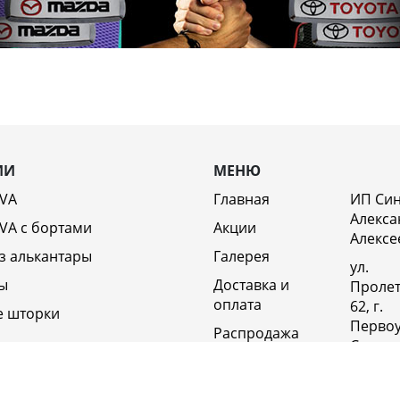
ИИ
МЕНЮ
EVA
Главная
ИП Си
Алекса
VA c бортами
Акции
Алексе
з алькантары
Галерея
ул.
ы
Доставка и
Пролет
оплата
62, г.
е шторки
Первоу
Распродажа
Свердл
Отзывы
обл., 6
Россия
Возврат