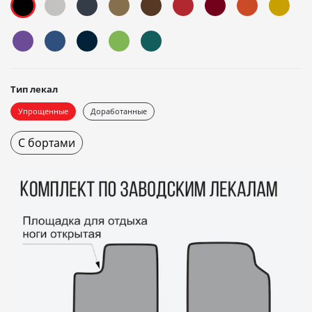
Тип лекал
Упрощенные
Доработанные
С бортами