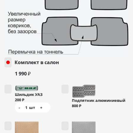
Комплект в салон
1 990 ₽
Шильдик УАЗ
200
Р
Подпятник алюминиевый
800
Р
-
1
шт
+