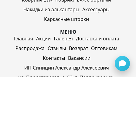
Накидки из алькантары
Аксессуары
Каркасные шторки
МЕНЮ
Главная
Акции
Галерея
Доставка и оплата
Распродажа
Отзывы
Возврат
Оптовикам
Контакты
Вакансии
ИП Синицин Александр Алексеевич
ул. Пролетарская, д. 62, г. Первоуральск,
Свердловская обл., 623116, Россия
Политика конфиденциальности
+79920945072
+7(958) 295-20-79
info@evatech.ru
г. Екатеринбург, ул. Донбасская 1, 2 этаж, автомолл
"Белая Башня"
г. Екатеринбург, Майкопская 10