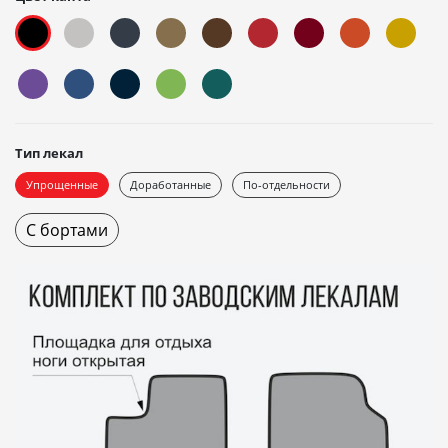
Тип лекал
Упрощенные
Доработанные
По-отдельности
С бортами