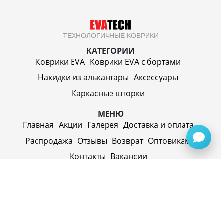
ТЕХНОЛОГИЧНЫЕ КОВРИКИ
КАТЕГОРИИ
Коврики EVA
Коврики EVA c бортами
Накидки из алькантары
Аксессуары
Каркасные шторки
МЕНЮ
Главная
Акции
Галерея
Доставка и оплата
Распродажа
Отзывы
Возврат
Оптовикам
Контакты
Вакансии
ИП Синицин Александр Алексеевич
ул. Пролетарская, д. 62, г. Первоуральск,
Свердловская обл., 623116, Россия
Политика конфиденциальности
+79920945072