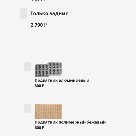
Только задние
2 790 ₽
Подпятник алюминиевый
800
Р
Подпятник полимерный бежевый
600
Р