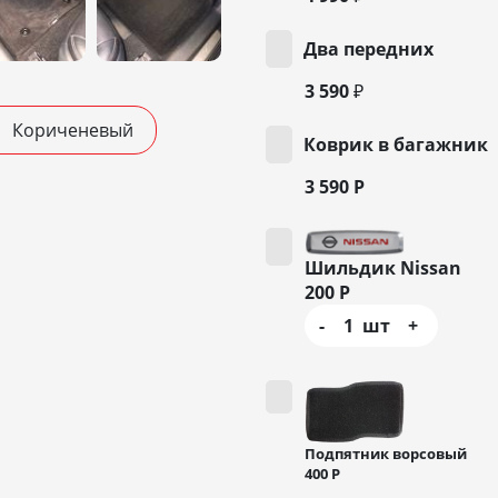
Два передних
3 590 ₽
Кориченевый
Коврик в багажник
3 590
Р
Шильдик Nissan
200
Р
-
1
шт
+
Подпятник ворсовый
400
Р