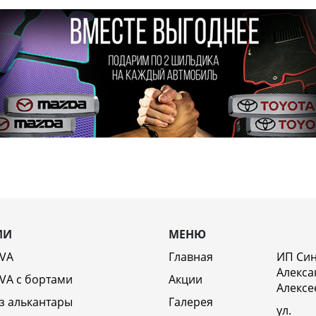
ИИ
МЕНЮ
EVA
Главная
ИП Си
Алекса
VA c бортами
Акции
Алексе
з алькантары
Галерея
ул.