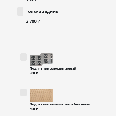
Только задние
2 790 ₽
Подпятник алюминиевый
800
Р
Подпятник полимерный бежевый
600
Р