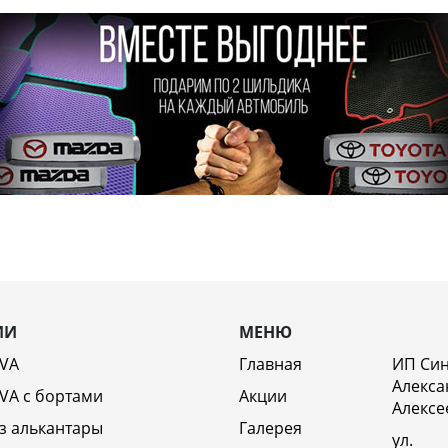
ИИ
МЕНЮ
EVA
Главная
ИП Си
Алекса
VA c бортами
Акции
Алексе
з алькантары
Галерея
ул.