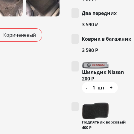
Два передних
3 590 ₽
Кориченевый
Коврик в багажник
3 590
Р
Шильдик Nissan
200
Р
-
1
шт
+
Подпятник ворсовый
400
Р