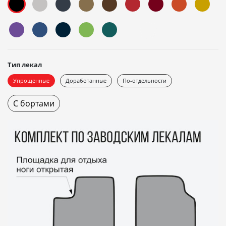
Тип лекал
Упрощенные
Доработанные
По-отдельности
С бортами