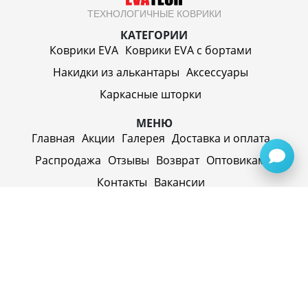
ТЕХНОЛОГИЧНЫЕ КОВРИКИ
КАТЕГОРИИ
Коврики EVA
Коврики EVA c бортами
Накидки из алькантары
Аксессуары
Каркасные шторки
МЕНЮ
Главная
Акции
Галерея
Доставка и оплата
Распродажа
Отзывы
Возврат
Оптовикам
Контакты
Вакансии
ИП Синицин Александр Алексеевич
ул. Пролетарская, д. 62, г. Первоуральск,
Свердловская обл., 623116, Россия
Политика конфиденциальности
+79920945072
+7(958) 295-20-79