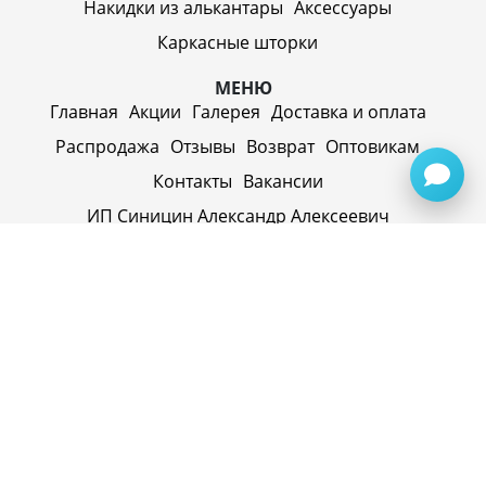
Накидки из алькантары
Аксессуары
Каркасные шторки
МЕНЮ
Главная
Акции
Галерея
Доставка и оплата
Распродажа
Отзывы
Возврат
Оптовикам
Контакты
Вакансии
ИП Синицин Александр Алексеевич
ул. Пролетарская, д. 62, г. Первоуральск,
Свердловская обл., 623116, Россия
Политика конфиденциальности
+79920945072
+7(958) 295-20-79
info@evatech.ru
г. Екатеринбург, ул. Донбасская 1, 2 этаж, автомолл
"Белая Башня"
г. Екатеринбург, Майкопская 10
ИНН 662515754769