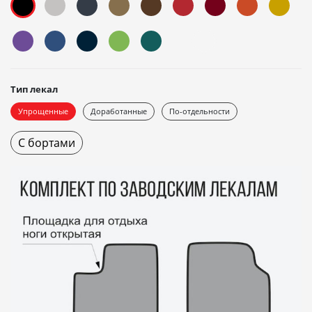
Тип лекал
Упрощенные
Доработанные
По-отдельности
С бортами