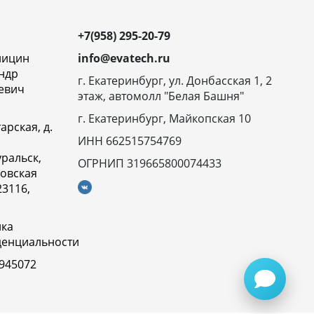
+7(958) 295-20-79
ницин
info@evatech.ru
ндр
г. Екатеринбург, ул. Донбасская 1, 2
евич
этаж, автомолл "Белая Башня"
г. Екатеринбург, Майкопская 10
арская, д.
ИНН 662515754769
ральск,
ОГРНИП 319665800074433
овская
23116,
ика
денциальности
945072