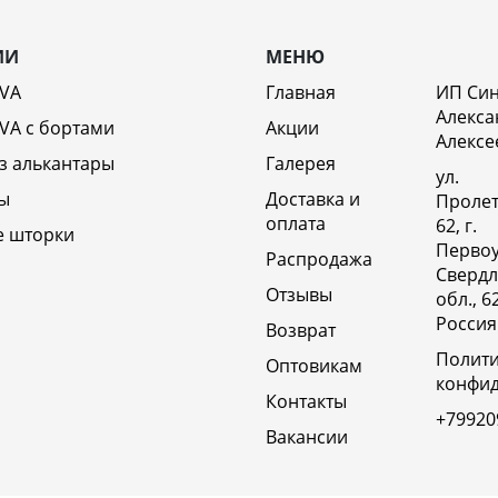
ИИ
МЕНЮ
EVA
Главная
ИП Си
Алекса
VA c бортами
Акции
Алексе
з алькантары
Галерея
ул.
ы
Доставка и
Пролет
оплата
62, г.
е шторки
Первоу
Распродажа
Свердл
Отзывы
обл., 6
Россия
Возврат
Полит
Оптовикам
конфи
Контакты
+79920
Вакансии