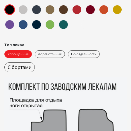
Тип лекал
Упрощенные
Доработанные
По-отдельности
С бортами