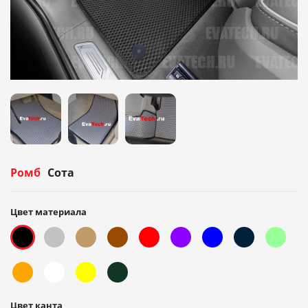
Ромб
Сота
Цвет материала
Цвет канта