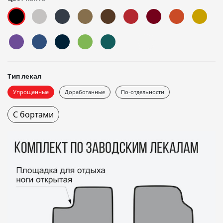
Тип лекал
Упрощенные
Доработанные
По-отдельности
С бортами