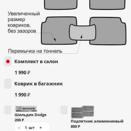
Комплект в салон
1 990 ₽
Коврик в багажник
1 990 ₽
Шильдик Dodge
200
Р
Подпятник алюминиевый
800
Р
-
1
шт
+