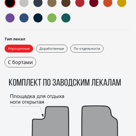
Тип лекал
Упрощенные
Доработанные
По-отдельности
С бортами