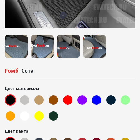
Ромб
Сота
Цвет материала
Цвет канта