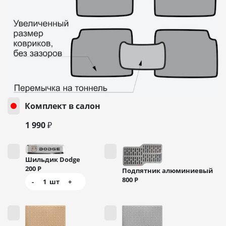
Комплект в салон
1 990 ₽
Шильдик Dodge
200
Р
Подпятник алюминиевый
800
Р
-
1
шт
+