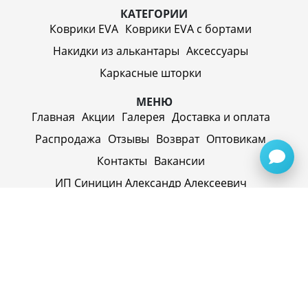
КАТЕГОРИИ
Коврики EVA
Коврики EVA c бортами
Накидки из алькантары
Аксессуары
Каркасные шторки
МЕНЮ
Главная
Акции
Галерея
Доставка и оплата
Распродажа
Отзывы
Возврат
Оптовикам
Контакты
Вакансии
ИП Синицин Александр Алексеевич
ул. Пролетарская, д. 62, г. Первоуральск,
Свердловская обл., 623116, Россия
Политика конфиденциальности
+79920945072
+7(958) 295-20-79
info@evatech.ru
г. Екатеринбург, ул. Донбасская 1, 2 этаж, автомолл