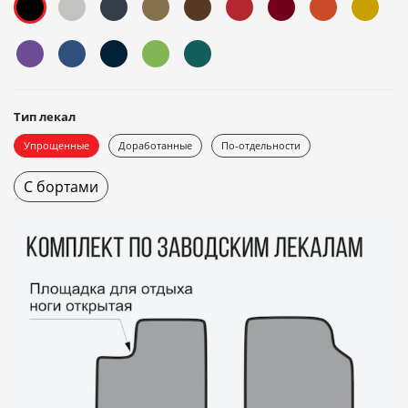
Тип лекал
Упрощенные
Доработанные
По-отдельности
С бортами