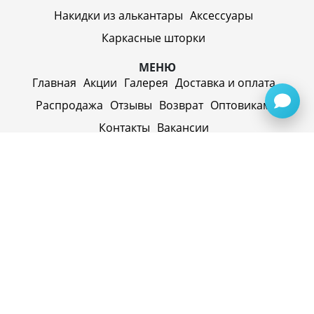
Накидки из алькантары
Аксессуары
Каркасные шторки
МЕНЮ
Главная
Акции
Галерея
Доставка и оплата
Распродажа
Отзывы
Возврат
Оптовикам
Контакты
Вакансии
ИП Синицин Александр Алексеевич
ул. Пролетарская, д. 62, г. Первоуральск,
Свердловская обл., 623116, Россия
Политика конфиденциальности
+79920945072
+7(958) 295-20-79
info@evatech.ru
г. Екатеринбург, ул. Донбасская 1, 2 этаж, автомолл
"Белая Башня"
г. Екатеринбург, Майкопская 10