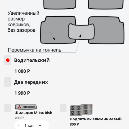
Водительский
1 000
Р
Два передних
1 990
Р
Шильдик Mitsubishi
200
Р
Подпятник алюминиевый
800
Р
-
1
шт
+