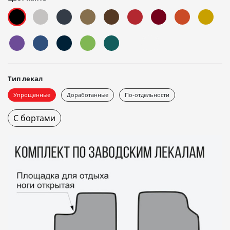
Тип лекал
Упрощенные
Доработанные
По-отдельности
С бортами