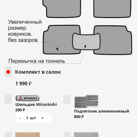
Комплект в салон
1 990 ₽
Шильдик Mitsubishi
200
Р
Подпятник алюминиевый
800
Р
-
1
шт
+