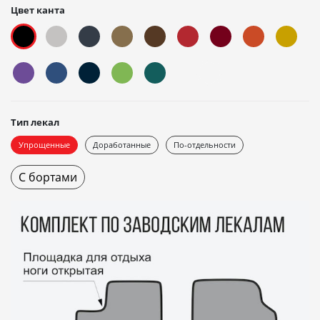
Цвет канта
Тип лекал
Упрощенные
Доработанные
По-отдельности
С бортами