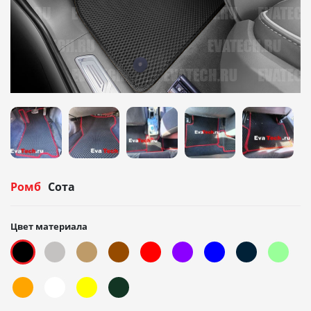
Ромб
Сота
Цвет материала