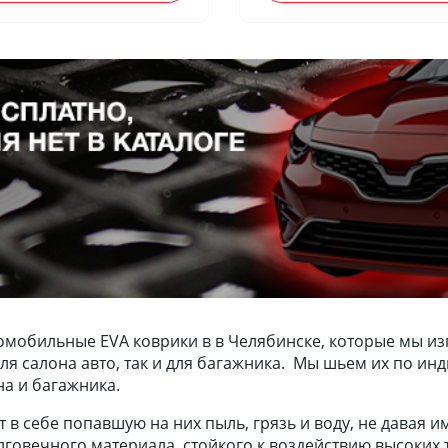
омобильные EVA коврики в в Челябинске, которые мы из
к для салона авто, так и для багажника. Мы шьем их по
на и багажника.
в себе попавшую на них пыль, грязь и воду, не давая и
лговечного материала, стойкого к воздействию высоких т