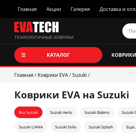
Главная
Акции
Галерея
Доставка и опл
ТЕХНОЛОГИЧНЫЕ КОВРИКИ
КАТАЛОГ
КОВРИКИ
Главная
/
Коврики EVA
/
Suzuki
/
Коврики EVA на Suzuki
Все Suzuki
Suzuki Aerio
Suzuki Baleno
Suzuki
Suzuki LIANA
Suzuki Solio
Suzuki Splash
Еще..