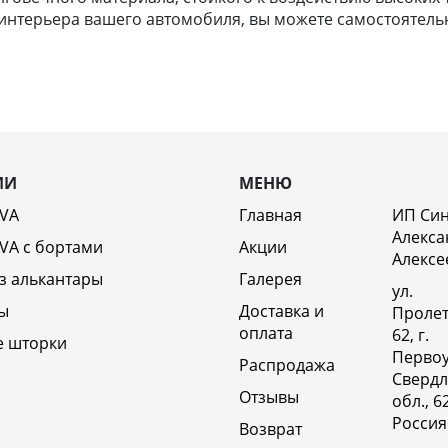
нтерьера вашего автомобиля, вы можете самостоятельно
ИИ
МЕНЮ
EVA
Главная
ИП Си
Алекса
VA c бортами
Акции
Алексе
з алькантары
Галерея
ул.
ы
Доставка и
Пролет
оплата
62, г.
е шторки
Первоу
Распродажа
Свердл
Отзывы
обл., 6
Россия
Возврат