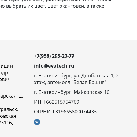
 выбрать их цвет, цвет окантовки, а также
+7(958) 295-20-79
ницин
info@evatech.ru
ндр
г. Екатеринбург, ул. Донбасская 1, 2
евич
этаж, автомолл "Белая Башня"
г. Екатеринбург, Майкопская 10
арская, д.
ИНН 662515754769
ральск,
ОГРНИП 319665800074433
овская
23116,