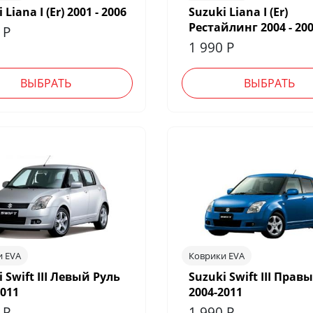
 Liana I (Er) 2001 - 2006
Suzuki Liana I (Er)
Рестайлинг 2004 - 20
0
Р
1 990
Р
ВЫБРАТЬ
ВЫБРАТЬ
и EVA
Коврики EVA
 Swift III Левый Руль
Suzuki Swift III Прав
2011
2004-2011
0
Р
1 990
Р