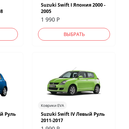
Suzuki Swift I Япония 2000 -
08
2005
1 990
Р
ВЫБРАТЬ
Коврики EVA
ый Руль
Suzuki Swift IV Левый Руль
2011-2017
1 990
Р