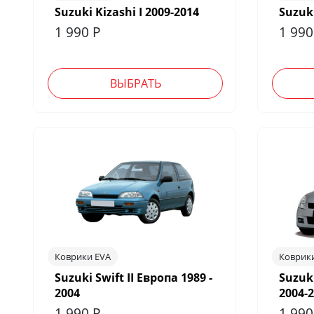
Suzuki Kizashi I 2009-2014
Suzuki
1 990
Р
1 99
ВЫБРАТЬ
Коврики EVA
Коврик
Suzuki Swift II Европа 1989 -
Suzuki
2004
2004-
1 990
Р
1 99