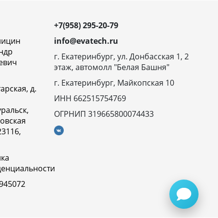
+7(958) 295-20-79
ницин
info@evatech.ru
ндр
г. Екатеринбург, ул. Донбасская 1, 2
евич
этаж, автомолл "Белая Башня"
г. Екатеринбург, Майкопская 10
арская, д.
ИНН 662515754769
ральск,
ОГРНИП 319665800074433
овская
23116,
ика
денциальности
945072