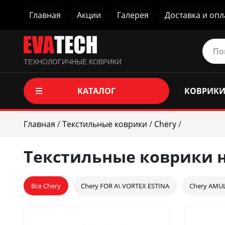
Главная
Акции
Галерея
Доставка и опл
ТЕХНОЛОГИЧНЫЕ КОВРИКИ
КАТАЛОГ
КОВРИКИ
Главная
/
Текстильные коврики
/
Chery
/
Текстильные коврики н
Все Chery
Chery FOR A\ VORTEX ESTINA
Chery AMU