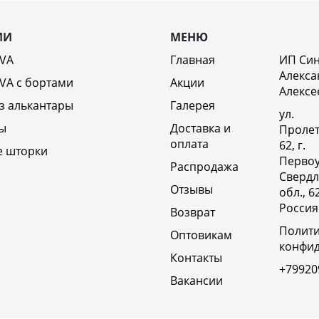
ИИ
МЕНЮ
EVA
Главная
ИП Си
Алекса
VA c бортами
Акции
Алексе
з алькантары
Галерея
ул.
ы
Доставка и
Пролет
оплата
62, г.
е шторки
Первоу
Распродажа
Свердл
Отзывы
обл., 6
Россия
Возврат
Полит
Оптовикам
конфи
Контакты
+79920
Вакансии