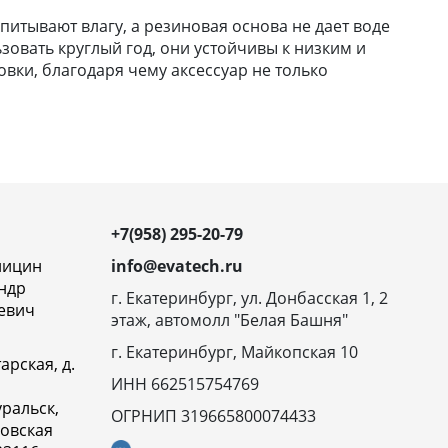
итывают влагу, а резиновая основа не дает воде
зовать круглый год, они устойчивы к низким и
вки, благодаря чему аксессуар не только
+7(958) 295-20-79
ницин
info@evatech.ru
ндр
г. Екатеринбург, ул. Донбасская 1, 2
евич
этаж, автомолл "Белая Башня"
г. Екатеринбург, Майкопская 10
арская, д.
ИНН 662515754769
ральск,
ОГРНИП 319665800074433
овская