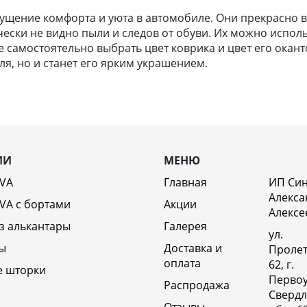
щение комфорта и уюта в автомобиле. Они прекрасно вп
чески не видно пыли и следов от обуви. Их можно исполь
самостоятельно выбрать цвет коврика и цвет его оканто
я, но и станет его ярким украшением.
ИИ
МЕНЮ
EVA
Главная
ИП Си
Алекса
VA c бортами
Акции
Алексе
з алькантары
Галерея
ул.
ы
Доставка и
Пролет
оплата
62, г.
е шторки
Первоу
Распродажа
Свердл