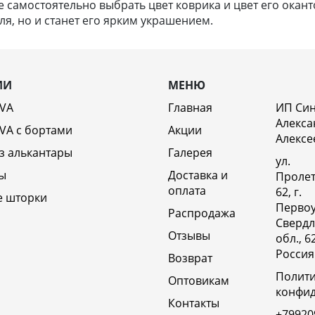
самостоятельно выбрать цвет коврика и цвет его оканто
я, но и станет его ярким украшением.
ИИ
МЕНЮ
EVA
Главная
ИП Си
Алекса
VA c бортами
Акции
Алексе
з алькантары
Галерея
ул.
ы
Доставка и
Пролет
оплата
62, г.
е шторки
Первоу
Распродажа
Свердл
Отзывы
обл., 6
Россия
Возврат
Полит
Оптовикам
конфи
Контакты
+79920