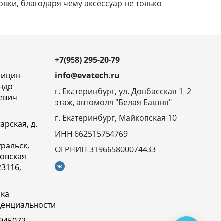
вки, благодаря чему аксессуар не только
+7(958) 295-20-79
ницин
info@evatech.ru
ндр
г. Екатеринбург, ул. Донбасская 1, 2
евич
этаж, автомолл "Белая Башня"
г. Екатеринбург, Майкопская 10
арская, д.
ИНН 662515754769
ральск,
ОГРНИП 319665800074433
овская
23116,
ика
денциальности
945072